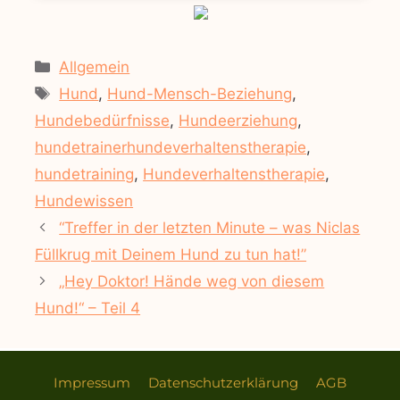
Kategorien
Allgemein
Schlagwörter
Hund
,
Hund-Mensch-Beziehung
,
Hundebedürfnisse
,
Hundeerziehung
,
hundetrainerhundeverhaltenstherapie
,
hundetraining
,
Hundeverhaltenstherapie
,
Hundewissen
“Treffer in der letzten Minute – was Niclas
Füllkrug mit Deinem Hund zu tun hat!”
„Hey Doktor! Hände weg von diesem
Hund!“ – Teil 4
Impressum
Datenschutzerklärung
AGB