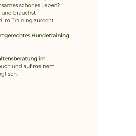
insames schönes Leben?
d
und brauchst
d im Training zurecht
, artgerechtes Hundetraining
altensberatung im
i euch und auf meinem
glisch.