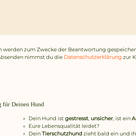
 werden zum Zwecke der Beantwortung gespeichert 
Absenden nimmst du die
Datenschutzerklärung
zur K
g für Deinen Hund
Dein Hund ist
gestresst
,
unsicher
, ist ein
A
Eure Lebensqualität leidet?
Dein
Tierschutzhund
zieht bald ein und i