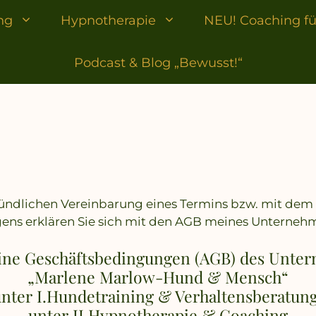
ng
Hypnotherapie
NEU! Coaching für
Podcast & Blog „Bewusst!“
mündlichen Vereinbarung eines Termins bzw. mit dem
ns erklären Sie sich mit den AGB meines Unternehm
ine Geschäftsbedingungen (AGB) des Unte
„Marlene Marlow-Hund & Mensch“
unter I.Hundetraining & Verhaltensberatun
unter II.Hypnotherapie & Coaching