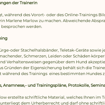
ngen der Trainerin
agt, während des Vorort- oder des Online-Trainings B
nerin Marlene Marlow zu machen. Abweichende Abspr
g besprochen werden.
ning
ürge-oder Stachelhalsbänder, Teletak-Geräte sowie 
f machender, Schmerzen, Leiden oder Schäden körperl
 und Verhaltensweisen gegenüber dem Hund akzeptier
Aus Gründen der Eigensicherung behält sich die Train
cht während des Trainings eines bestimmten Hundes z
, Anamnese,- und Trainingspläne, Protokolle, Semin
w erstellte schriftliche Material, welches Ihnen im Tr
, unterliegt dem Urherberrecht und darf ohne schrif