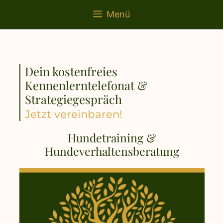
springen
Menü
Dein kostenfreies
Kennenlerntelefonat &
Strategiegespräch
Jetzt vereinbaren!
Hundetraining &
Hundeverhaltensberatung