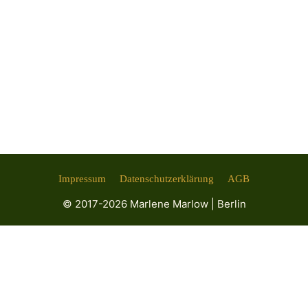
Podcast-Folge & Blog-Artikel 2 in Deutsch and
English
Impressum
Datenschutzerklärung
AGB
© 2017-2026 Marlene Marlow | Berlin