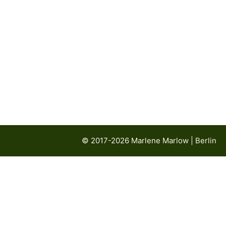
Podcast-Folge & Blog-Artikel 2 in
Deutsch and English
© 2017-2026 Marlene Marlow | Berlin