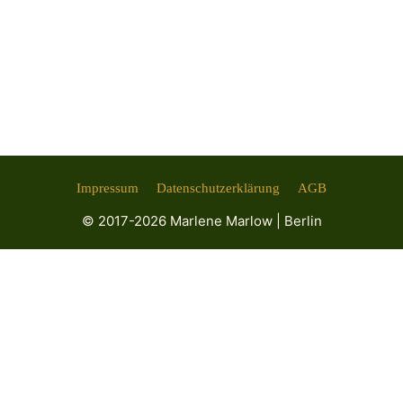
die bisher vielleicht unbewusst auf das Halsband
zurückgreifen? Kommunikation ist ein zentraler
Punkt: Indem wir miteinander reden und …
Weiterlesen …
Impressum
Datenschutzerklärung
AGB
© 2017-2026 Marlene Marlow | Berlin