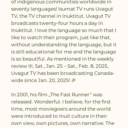
of indigenous communities worldwide in
seventy languages! Isumat TV runs Uvagut
TV, the TV channel in Inuktitut. Uvagut TV
broadcasts twenty-four hours a day in
Inuktitut. I love the language so much that I
like to watch their program, just like that,
without understanding the language, but it
is still educational for me and the language
is so beautiful. As mentioned in the weekly
review III, Sat., Jan. 25 – Sat., Feb. 8, 2025,
Uvagut TV has been broadcasting Canada-
wide since Jan. 20, 2025! 🎉
In 2001, his film „The Fast Runner“ was
released. Wonderful. I believe, for the first
time, most moviegoers around the world
were introduced to Inuit culture in their
own view, own pictures, own narrative. The