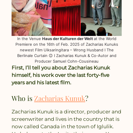
In the Venue
Haus der Kulturen der Welt
at the World
Premiere on the 16th of Feb. 2025 of Zacharias Kunuks
newest Film Uiksaringitara – Wrong Husband I The
Berlinale Curtain 😊 I Zacharias Kunuk & Co-Autor and
Producer Samuel Cohn-Cousineau
First, I’ll tell you about Zacharias Kunuk
himself, his work over the last forty-five
years and his latest film.
Who is
Zacharias Kunuk
?
Zacharias Kunuk is a director, producer and
screenwriter and lives in the country that is
now called Canada in the town of Iglulik.