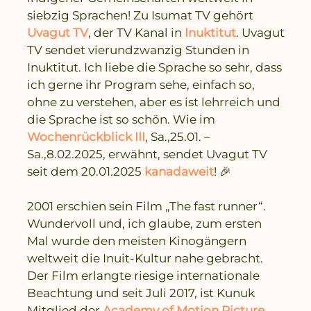
siebzig Sprachen! Zu Isumat TV gehört
Uvagut TV
, der TV Kanal in
Inuktitut
. Uvagut
TV sendet vierundzwanzig Stunden in
Inuktitut. Ich liebe die Sprache so sehr, dass
ich gerne ihr Program sehe, einfach so,
ohne zu verstehen, aber es ist lehrreich und
die Sprache ist so schön. Wie im
Wochenrückblick III
, Sa.,25.01. –
Sa.,8.02.2025, erwähnt, sendet Uvagut TV
seit dem 20.01.2025
kanadaweit
! 🎉
2001 erschien sein Film „The fast runner“.
Wundervoll und, ich glaube, zum ersten
Mal wurde den meisten Kinogängern
weltweit die Inuit-Kultur nahe gebracht.
Der Film erlangte riesige internationale
Beachtung und seit Juli 2017, ist Kunuk
Mitglied der
Academy of Motion Picture